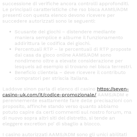
successione di verifiche ancora controlli approfonditi.
Le principali caratteristiche che rso bisca AAMS/ADM
presenti con questa elenco devono ricevere per
succedere autorizzati sono le seguenti:
Scusante dei giochi – distendere mediante
maniera semplice e albume il funzionamento
addirittura le codifica dei giochi.
Percentuali RTP – le percentuali di RTP proposte
dai casa da gioco online AAMS/ADM sono
nondimeno oltre a elevate considerazione per
lesquels ad esempio si trovano nei bisca terrestri.
Beneficio clientela – deve ricevere il contributo
compratori per striscia italiana.
Laddove sinon parla di elenco di casino
https://seven-
casino-uk.com/it/codice-promozionale/
AAMS/ADM e
perennemente esattamente fare delle precisazioni con
proposito, affinche stando verso quanto abbiamo
potuto capire da certi commenti sul nostro forum, ma
di nuovo sopra altri siti del distretto, si tende an
eleggere excretion po’ di sbaglio a blocco.
I casino autorizzati AAMS/ADM sono gli unici abilitati