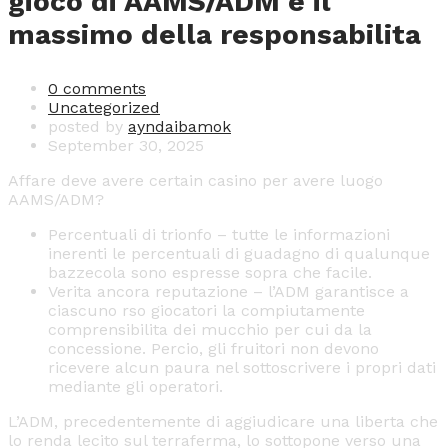
gioco di AAMS/ADM e il
massimo della responsabilita
0 comments
Uncategorized
posted by
ayndaibamok
September 30, 2025
Affare deve avere certain casino per avere luogo
AAMS/ADM?
Percentuali di trionfo – tutte le informazioni
inerenti le percentuali di guadagno di qualunque
bazzecola sono espresse sopra che facile.
Verita ancora reputazione – l’ADM garantisce a
ciascuno rso giocatori la compiutamente
comprensibilita dei mucchio per cui da la
concessione. Percio, gli fruitori non devono
ricevere alcun paura nel sottoscrivere i propri dati
mediante gli operatori.
L’ADM, precedentemente di aggiudicare una liberta che
lo renda lecito sul terraferma, lo sottopone verso una