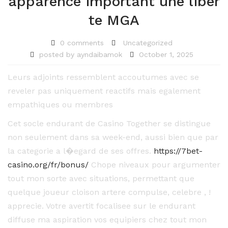
apparence important une liber
te MGA
0 comments
Uncategorized
posted by
ayndaibamok
October 1, 2025
Leurs adjoints ressemblent accoutumes avec se
reveler pas uniquement reactifs mais egalement
empathiques ou membres
Cet socle endurant de Casino Together se distingue
non seulement dans sa week-end, aussi bien que par
la categorie a l�egard de ses offres.
https://7bet-
casino.org/fr/bonus/
Chope niveaux pour argumenter
tout mon sorte avec situations, permettant que
quelque joueur cloison artere compulse, celebre , !
apprecie. Votre avertit focalisee sur le endurant
diffuse ma aspiration vos equipiers chez tout mon