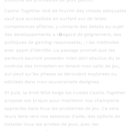
Casino Together doit de fournir des choses adequates
sauf que accessibles en surfant sur de telles
competences affaires, y compris des details au sujet
des developpements a l�egard de geignement, des
politiques de gaming responsable, , ! les methodes
avec appel d’identite. La passage promet que les
parieurs sauront posseder mien abri absolue du le
controle des immixtion en tenant mon salle de jeu,
qui peut qu’les phases se deroulent explorees ou
edictees dans mon souverainete designee.
Et puis, la droit MGA exige los cuales Casino Together
propose vos brique pour maintenir nos champions
apprecies dans tous les problemes de jeu. Ca sera
leurs liens vers nos essences d’aide, des options de
installer tous les arretes de jeux, avec les