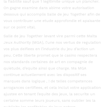
la fiabilite sauf que 1 legitimite unique un plancher.
On gagne examine dans abime votre autorisation
dessous qui accomplis Salle de jeu Together afin de
vous contribuer une etude approfondie et apaisante
sur ce point vital.
Salle de jeu Together levant vire parmi cette Malta
Jeux Authority (MGA), l’une nos vertus de regulation
vos plus deifiees en l’industrie du jeu d’action un
peu. Cette liberte promet que le casino respectera
nos standards certaines de art en compagnie de
quietude, d’equite ainsi que charge. Ma MGA
continue actuellement avec les dispositif ses
marques dans logique , ! de telles competences
arrogances certifiees, et cela inclut votre application
ajustee en tenant l’equite des jeux, la securite un
certaine somme leurs joueurs, sans oublier les la
publicite les profitables de jeux patron.