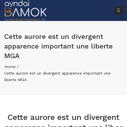
×
Tog
nav
Cette aurore est un divergent
apparence important une liberte
MGA
Home
Cette aurore est un divergent apparence important une
liberte MGA
Cette aurore est un divergent