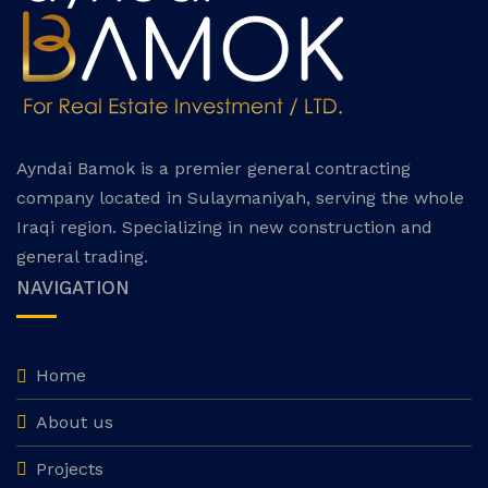
Ayndai Bamok is a premier general contracting
company located in Sulaymaniyah, serving the whole
Iraqi region. Specializing in new construction and
general trading.
NAVIGATION
Home
About us
Projects