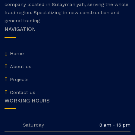
company located in Sulaymaniyah, serving the whole
Iraqi region. Specializing in new construction and
general trading.
NAVIGATION
Home
About us
Projects
Contact us
WORKING HOURS
Saturday
8 am - 16 pm