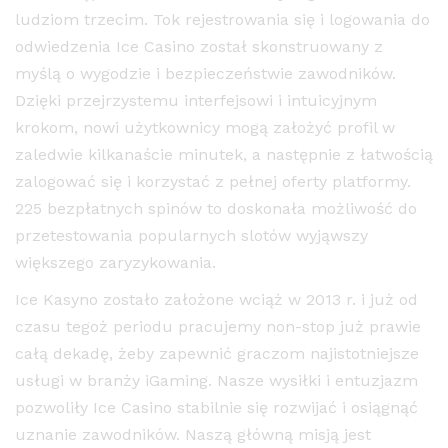
ludziom trzecim. Tok rejestrowania się i logowania do
odwiedzenia Ice Casino został skonstruowany z
myślą o wygodzie i bezpieczeństwie zawodników.
Dzięki przejrzystemu interfejsowi i intuicyjnym
krokom, nowi użytkownicy mogą założyć profil w
zaledwie kilkanaście minutek, a następnie z łatwością
zalogować się i korzystać z pełnej oferty platformy.
225 bezpłatnych spinów to doskonała możliwość do
przetestowania popularnych slotów wyjąwszy
większego zaryzykowania.
Ice Kasyno zostało założone wciąż w 2013 r. i już od
czasu tegoż periodu pracujemy non-stop już prawie
całą dekadę, żeby zapewnić graczom najistotniejsze
usługi w branży iGaming. Nasze wysiłki i entuzjazm
pozwoliły Ice Casino stabilnie się rozwijać i osiągnąć
uznanie zawodników. Naszą główną misją jest