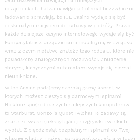
celu ułatwienia nawigacji na mniejszych
urządzeniach. Łatwa nawigacja i niemal bezzwłoczne
ładowanie sprawiają, że ICE Casino wydaje się być
doskonałym miejscem do zabawy w podróży. Prawie
każde dzisiejsze kasyno internetowego wydaje się być
kompatybilne z urządzeniami mobilnymi, w związku
wraz z czym niełatwo znaleźć tego rodzaju, które nie
posiadałoby analogicznych możliwości. Znudzenie
starymi, klasycznymi automatami wydaje się niemal
nieuniknione.
W Ice Casino podajemy szeroką gamę konsol, w
których możesz cieszyć się darmowymi spinami.
Niektóre spośród naszych najlepszych komputerów
to Starburst, Gonzo ‘s Quest i Aloha! Te zabawy są
znane ze własnej ekscytującej rozgrywki i wielkich
wypłat. Z pięćdziesiąt bezpłatnymi spinami do Twej
własnej władzy, możesz spróbować szczęścia w ludzi