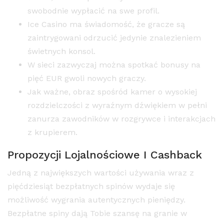
swobodnie wypłacić na swe profil.
Ice Casino ma świadomość, że gracze są
zaintrygowani odrzucić jedynie znalezieniem
świetnych konsol.
W sieci zazwyczaj można spotkać bonusy na
pięć EUR gwoli nowych graczy.
Jak ważne, obraz spośród kamer o wysokiej
rozdzielczości z wyraźnym dźwiękiem w pełni
zanurza zawodników w rozgrywce i interakcjach
z krupierem.
Propozycji Lojalnościowe I Cashback
Jedną z największych wartości używania wraz z
pięćdziesiąt bezpłatnych spinów wydaje się
możliwość wygrania autentycznych pieniędzy.
Bezpłatne spiny dają Tobie szansę na granie w