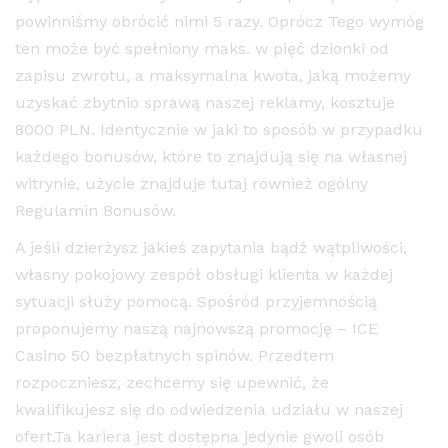
powinniśmy obrócić nimi 5 razy. Oprócz Tego wymóg
ten może być spełniony maks. w pięć dzionki od
zapisu zwrotu, a maksymalna kwota, jaką możemy
uzyskać zbytnio sprawą naszej reklamy, kosztuje
8000 PLN. Identycznie w jaki to sposób w przypadku
każdego bonusów, które to znajdują się na własnej
witrynie, użycie znajduje tutaj również ogólny
Regulamin Bonusów.
A jeśli dzierżysz jakieś zapytania bądź wątpliwości,
własny pokojowy zespół obsługi klienta w każdej
sytuacji służy pomocą. Spośród przyjemnością
proponujemy naszą najnowszą promocję – ICE
Casino 50 bezpłatnych spinów. Przedtem
rozpoczniesz, zechcemy się upewnić, że
kwalifikujesz się do odwiedzenia udziału w naszej
ofert.Ta kariera jest dostępna jedynie gwoli osób