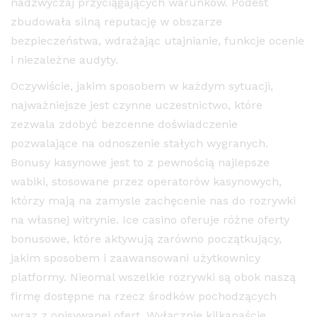
nadzwyczaj przyciągających warunków. Podest
zbudowała silną reputację w obszarze
bezpieczeństwa, wdrażając utajnianie, funkcje ocenie
i niezależne audyty.
Oczywiście, jakim sposobem w każdym sytuacji,
najważniejsze jest czynne uczestnictwo, które
zezwala zdobyć bezcenne doświadczenie
pozwalające na odnoszenie stałych wygranych.
Bonusy kasynowe jest to z pewnością najlepsze
wabiki, stosowane przez operatorów kasynowych,
którzy mają na zamysle zachęcenie nas do rozrywki
na własnej witrynie. Ice casino oferuje różne oferty
bonusowe, które aktywują zarówno początkujący,
jakim sposobem i zaawansowani użytkownicy
platformy. Nieomal wszelkie rozrywki są obok naszą
firmę dostępne na rzecz środków pochodzących
wraz z opisywanej ofert. Wyłącznie kilkanaście