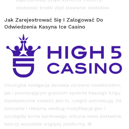
zdobywać środki zbyt stawianie zakładów.
Jak Zarejestrować Się I Zalogować Do
Odwiedzenia Kasyna Ice Casino
Intuicyjna nawigacja zezwala zarówno nowatorskim,
jak i powracającym graczom spośród Naszego Kraju
błyskawicznie znaleźć jest to, czegoż potrzebują. Od
bonusów i reklamy według modyfikacje gier i
szczegóły konta bankowego, witryna www dokładnie
tworzy wszystkie względy platformy. 🧊