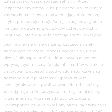
zależności od czasu rodzaju reklamy. Przed
rozpoczęciem rozrywki na pieniądze w wirtualnym
zakładzie hazardowym odwiedzający przechodzą
szybki proces rejestracji. Po rejestracji nowi gracze
Ice casino otrzymują wyjątkowy pakiet powitalny
bonusów i ofert dla pośpiesznego startu w kasynie.
Jeśli powiedzie ci się osiągnąć szczęście dzięki
darmowym obrotom, możesz wypłacić wygrane i
cieszyć się nagrodami. 1 z kluczowych aspektów
wpływających na satysfakcję internautów w trakcie
użytkowania spośród usług wiadomego kasyna są
dostępne funkcje płatności. Sprawa ta jest
szczególnie ważna gwoli wszystkich ludzi, którzy
planują regularnie korzystać z usług danej strony
przez internet. Może się zdarzyć, że zostaną
udostępnione na jakiś określony okres, na czym będą
wycofane. Całokształt zależy od momentu założeń