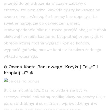
przejść do tej wdrożenia w czasie zabawy o
rzeczywiste pieniądze. Zawodnicy i tylko kasyna od
czasu dawna wiedzą, że bonusy bez depozytu to
świetne narzędzie do odwiedzenia ofert.
Prawdopodobnie nikt nie może przejść obojętnie obok
ciekawej i przede każdemu bezpłatnej propozycji, w
obrębie której można wygrać i koniec końców
wypłacić gotówkę na swe konto z brakiem żadnego
wkładu własnego.
❄️ Ocena Konta Bankowego: Krzyżuj Te „t” I
Kropkuj „i”! ❄️
Strona mobilna ICE Casino wydaje się być w
rzeczywistości dokładną repliką klasy na pecety PC, z
paroma drobnymi odmianami wprowadzonymi w