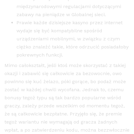
międzynarodowymi regulacjami dotyczącymi
zabawy na pieniądze w Globalnej sieci.
Prawie każde dzisiejsze kasyno przez internet
wydaje się być kompatybilne spośród
urządzeniami mobilnymi, w związku z czym
ciężko znaleźć takie, które odrzucić posiadałoby
pokrewnych funkcji.
Mimo całokształt, jeśli ktoś może skorzystać z takiej
okazji i zabawić się całkowicie za bezowocnie, owo
powinno się kuć żelazo, póki gorące, bo podaż może
zostać w każdej chwili wycofana. Jednak to, czemu
bonusy tegoż typu są tak bardzo popularne wśród
graczy, zależy przede wszelkim od momentu tegoż,
że są całkowicie bezpłatne. Przyjęło się, że premie
tegoż wariantu nie wymagają od gracza żadnych
wpłat, a po zatwierdzeniu kodu, można bezzwłocznie