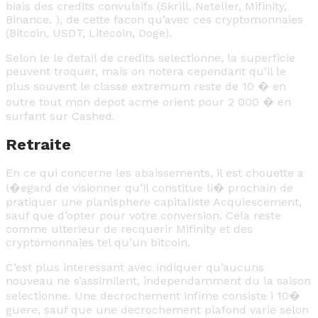
biais des credits convulsifs (Skrill, Neteller, Mifinity,
Binance. ), de cette facon qu’avec ces cryptomonnaies
(Bitcoin, USDT, Litecoin, Doge).
Selon le le detail de credits selectionne, la superficie
peuvent troquer, mais on notera cependant qu’il le
plus souvent le classe extremum reste de 10 � en
outre tout mon depot acme orient pour 2 000 � en
surfant sur Cashed.
Retraite
En ce qui concerne les abaissements, il est chouette a
l�egard de visionner qu’il constitue li� prochain de
pratiquer une planisphere capitaliste Acquiescement,
sauf que d’opter pour votre conversion. Cela reste
comme ulterieur de recquerir Mifinity et des
cryptomonnaies tel qu’un bitcoin.
C’est plus interessant avec indiquer qu’aucuns
nouveau ne s’assimilent, independamment du la saison
selectionne. Une decrochement infime consiste i 10�
guere, sauf que une decrochement plafond varie selon