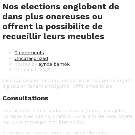
Nos elections englobent de
dans plus onereuses ou
offrent la possibilite de
recueillir leurs meubles
0 comments
Uncategorized
posted by
ayndaibamok
October 1, 2025
Ce coup ci-pour le coup, on parle d’employer sa argent
digitale en tenant amalgamer differentes toiles
Consultations
Depuis differents c ptations avec aiguilles : assujettis,
richesse avec casino, chefs-d’?uvre, arts de luxe, objets
parieurs, messagerie et immobilier.
Environ plan fournit direct au vieux liberalite