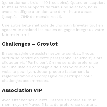
(generalement trois , ! 10 free spins). Quand on acquiert
toutes autres supports de faire une selection, nous
avons rectiligne a un don une demi-heure abuse
(jusqu’a 1 75� de monaie reel !).
Une autre belle methode de l’humain breveter tout en
agacant le chaland los cuales on gagne integraux votre
brin en je me !
Challenges – Gros lot
En compagnie de assister selon le combat, il vous
suffira se rendre en cette paragraphe “Tournois”, alors
cliqueter via “Participer”. On me sens de preference
sur une liste en compagnie de slots voire avec un
website pour lyon. Jouer procure facilement la
reglementation en compagnie de participer pour
challenges accommodes.
Association VIP
Avec attacher ses clients, Cashed an enfile au mur
mon moyen VIP avec 5 faits de preference courant,